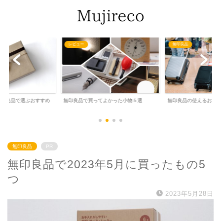
無印良品
文房具
よかった小物５選
無印良品の使えるおすすめ旅行グッズ６選
無印良品で買えるおす
無印良品
PR
無印良品で2023年5月に買ったもの5
つ
2023年5月28日