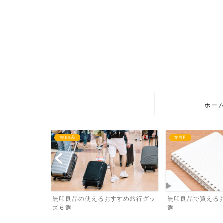
ホー
無印良品
文房具
かった小物５選
無印良品の使えるおすすめ旅行グッ
無印良品で買える
ズ６選
選