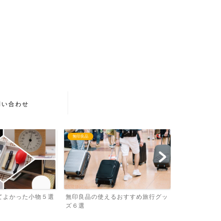
問い合わせ
無印良品
文房具
てよかった小物５選
無印良品の使えるおすすめ旅行グッ
無印良品で買
ズ６選
選