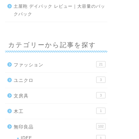
土屋鞄 デイパック レビュー｜大容量のバッ
クパック
カテゴリーから記事を探す
ファッション
21
ユニクロ
3
文房具
3
木工
1
無印良品
102
IDEE
1