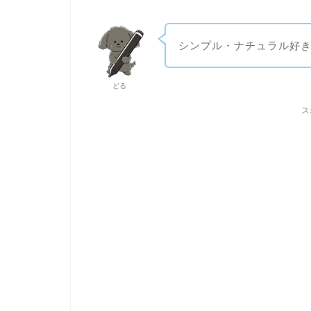
シンプル・ナチュラル好
どる
ス