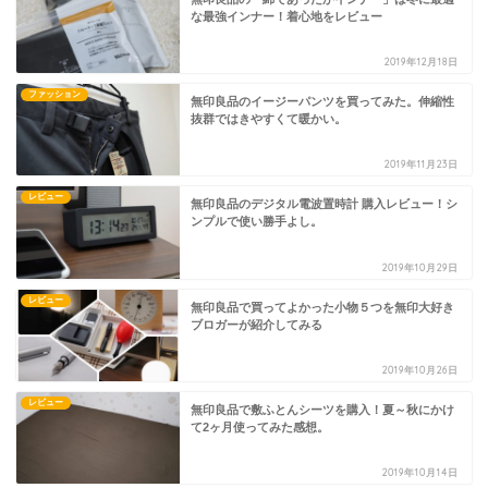
な最強インナー！着心地をレビュー
2019年12月18日
ファッション
無印良品のイージーパンツを買ってみた。伸縮性
抜群ではきやすくて暖かい。
2019年11月23日
レビュー
無印良品のデジタル電波置時計 購入レビュー！シ
ンプルで使い勝手よし。
2019年10月29日
レビュー
無印良品で買ってよかった小物５つを無印大好き
ブロガーが紹介してみる
2019年10月26日
レビュー
無印良品で敷ふとんシーツを購入！夏～秋にかけ
て2ヶ月使ってみた感想。
2019年10月14日