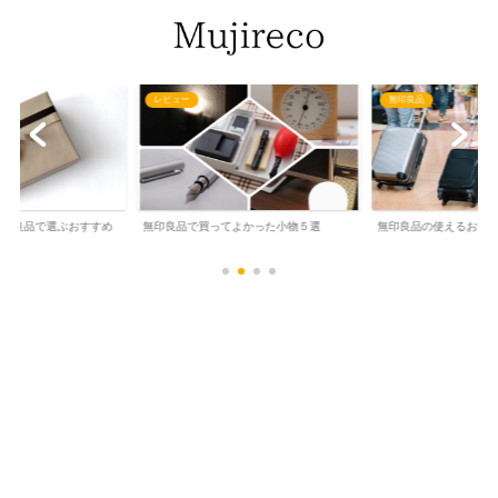
レビュー
無印良品
】無印良品で選ぶおすすめ
無印良品で買ってよかった小物５選
無印良品の使えるおす