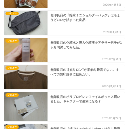
2020年4月5日
レビュー
無印良品の「撥水ミニショルダーバッグ」はちょ
うどいいが詰まった良品。
2020年4月1日
レビュー
無印良品の化粧水と導入化粧液をアラサー男子が1
ヶ月間試してみた話。
2020年2月21日
レビュー
無印良品の甘撚りロンTが肌触り最高でよい。す
べての無印好きに勧めたい。
2020年1月24日
レビュー
無印良品のポリプロピレンファイルボックス買い
ました。キャスターで便利になる？
2020年1月22日
レビュー
無印良品の「綿であったかインナー」は冬に最適