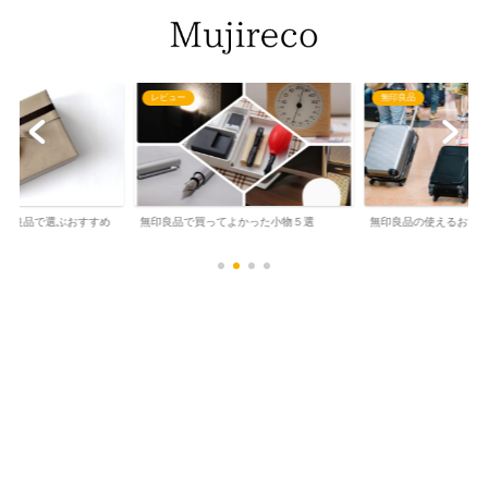
レビュー
無印良品
】無印良品で選ぶおすすめ
無印良品で買ってよかった小物５選
無印良品の使えるおす