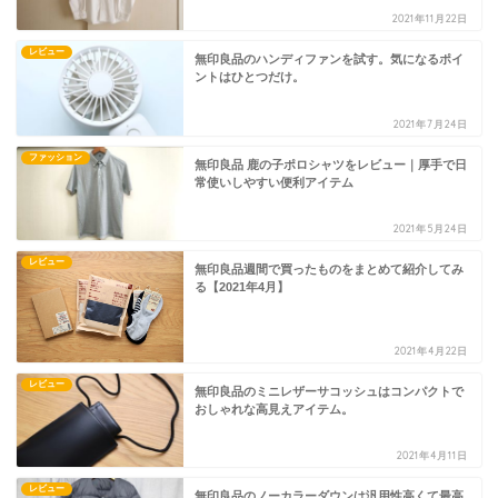
2021年11月22日
レビュー
無印良品のハンディファンを試す。気になるポイ
ントはひとつだけ。
2021年7月24日
ファッション
無印良品 鹿の子ポロシャツをレビュー｜厚手で日
常使いしやすい便利アイテム
2021年5月24日
レビュー
無印良品週間で買ったものをまとめて紹介してみ
る【2021年4月】
2021年4月22日
レビュー
無印良品のミニレザーサコッシュはコンパクトで
おしゃれな高見えアイテム。
2021年4月11日
レビュー
無印良品のノーカラーダウンは汎用性高くて最高