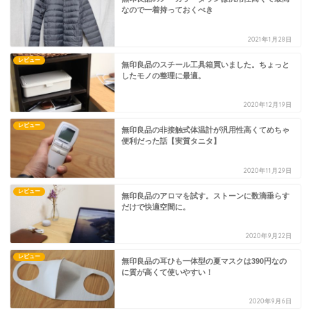
なので一着持っておくべき
2021年1月28日
レビュー
無印良品のスチール工具箱買いました。ちょっと
したモノの整理に最適。
2020年12月19日
レビュー
無印良品の非接触式体温計が汎用性高くてめちゃ
便利だった話【実質タニタ】
2020年11月29日
レビュー
無印良品のアロマを試す。ストーンに数滴垂らす
だけで快適空間に。
2020年9月22日
レビュー
無印良品の耳ひも一体型の夏マスクは390円なの
に質が高くて使いやすい！
2020年9月6日